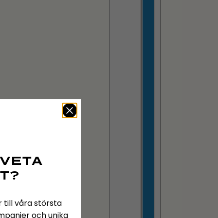
 VETA
T?
 till våra största
ampanjer och unika