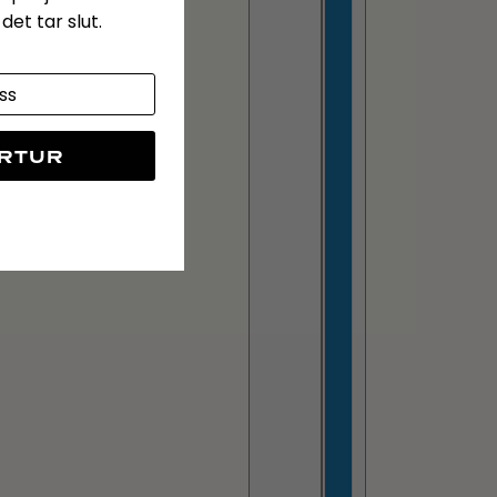
et tar slut.
ÖRTUR